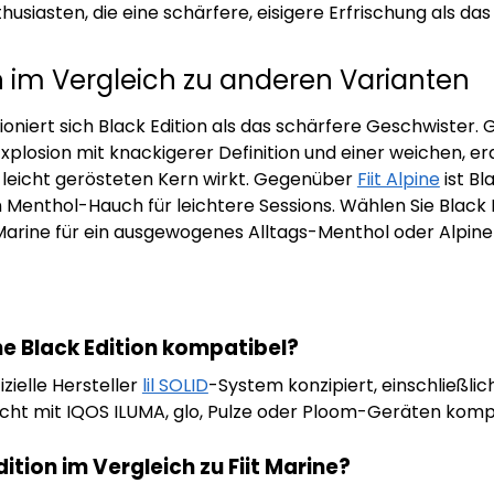
usiasten, die eine schärfere, eisigere Erfrischung als d
ion im Vergleich zu anderen Varianten
ioniert sich Black Edition als das schärfere Geschwister
xplosion mit knackigerer Definition und einer weichen, e
 leicht gerösteten Kern wirkt. Gegenüber
Fiit Alpine
ist Bl
n Menthol-Hauch für leichtere Sessions. Wählen Sie Black E
 Marine für ein ausgewogenes Alltags-Menthol oder Alpine 
ine Black Edition kompatibel?
fizielle Hersteller
lil SOLID
-System konzipiert, einschließlich li
 ist nicht mit IQOS ILUMA, glo, Pulze oder Ploom-Geräten komp
ition im Vergleich zu Fiit Marine?