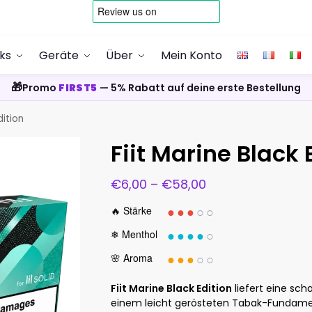
cks
Geräte
Über
Mein Konto
🎁
Promo
FIRST5
— 5% Rabatt auf deine erste Bestellung
dition
Fiit Marine Black 
€
6,00
–
€
58,00
●●●
○○
🔥 Stärke
●●●●
○
❄ Menthol
●●●
○○
🌸 Aroma
Fiit Marine Black Edition
liefert eine sch
einem leicht gerösteten Tabak-Fundament