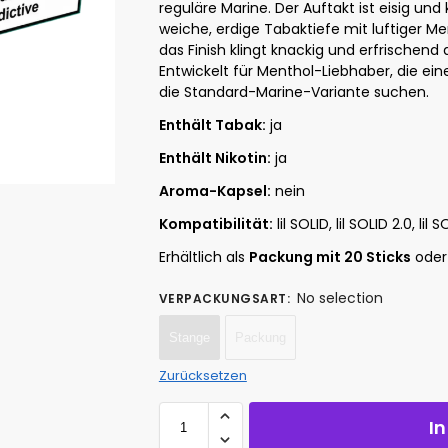
reguläre Marine. Der Auftakt ist eisig und 
weiche, erdige Tabaktiefe mit luftiger Me
das Finish klingt knackig und erfrischend
Entwickelt für Menthol-Liebhaber, die ei
die Standard-Marine-Variante suchen.
Enthält Tabak:
ja
Enthält Nikotin:
ja
Aroma-Kapsel:
nein
Kompatibilität:
lil SOLID, lil SOLID 2.0, lil S
Erhältlich als
Packung mit 20 Sticks
ode
No selection
VERPACKUNGSART
:
Stange
Packung
Zurücksetzen
I