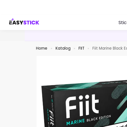
Search
Sti
Home
Katalog
FIIT
Fiit Marine Black E
»
»
»