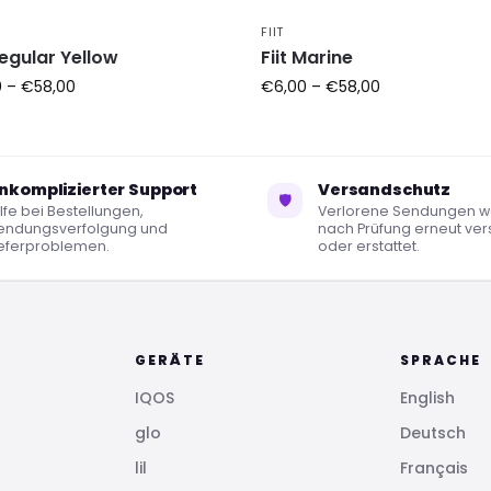
FIIT
Regular Yellow
Fiit Marine
0
–
€
58,00
€
6,00
–
€
58,00
nkomplizierter Support
Versandschutz
🛡
lfe bei Bestellungen,
Verlorene Sendungen 
endungsverfolgung und
nach Prüfung erneut ver
ieferproblemen.
oder erstattet.
GERÄTE
SPRACHE
IQOS
English
glo
Deutsch
lil
Français