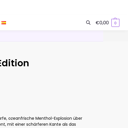
€
0,00
0
Suchen
Edition
arfe, ozeanfrische Menthol-Explosion über
, mit einer schärferen Kante als das