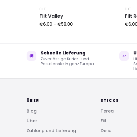
FIIT
FIIT
Fiit Valley
Fiit 
€
6,00
–
€
58,00
€
6,0
Schnelle Lieferung
U
🚚
↩
Zuverlässige Kurier- und
Hi
Postdienste in ganz Europa.
S
L
ÜBER
STICKS
Blog
Terea
Über
Fiit
Zahlung und Lieferung
Delia