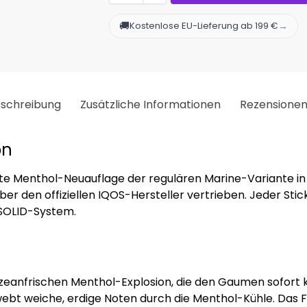
🚚
→
Kostenlose EU-Lieferung ab 199 €
schreibung
Zusätzliche Informationen
Rezensione
on
ärfte Menthol-Neuauflage der regulären Marine-Variante in
über den offiziellen IQOS-Hersteller vertrieben. Jeder Stic
 SOLID-System.
ozeanfrischen Menthol-Explosion, die den Gaumen sofort kü
bt weiche, erdige Noten durch die Menthol-Kühle. Das Fin