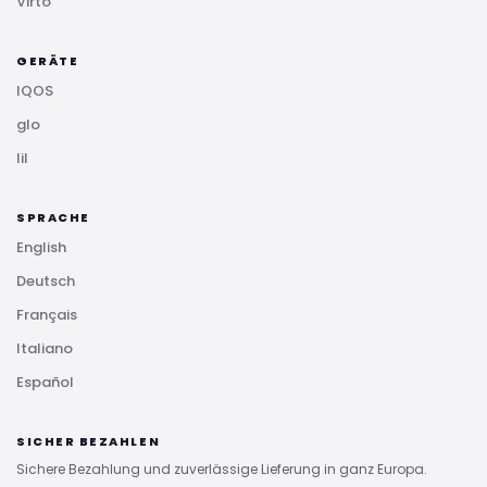
Virto
GERÄTE
IQOS
glo
lil
SPRACHE
English
Deutsch
Français
Italiano
Español
SICHER BEZAHLEN
Sichere Bezahlung und zuverlässige Lieferung in ganz Europa.