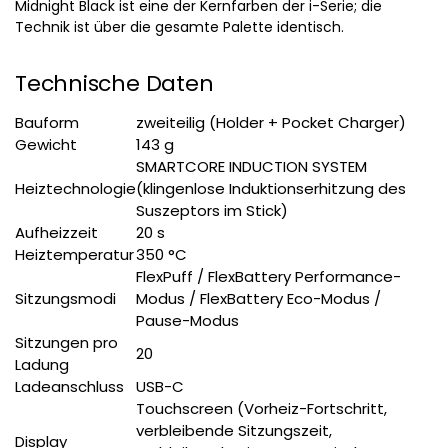
Midnight Black ist eine der Kernfarben der i-Serie; die
Technik ist über die gesamte Palette identisch.
Technische Daten
Bauform
zweiteilig (Holder + Pocket Charger)
Gewicht
143 g
SMARTCORE INDUCTION SYSTEM
Heiztechnologie
(klingenlose Induktionserhitzung des
Suszeptors im Stick)
Aufheizzeit
20 s
Heiztemperatur
350 °C
FlexPuff / FlexBattery Performance-
Sitzungsmodi
Modus / FlexBattery Eco-Modus /
Pause-Modus
Sitzungen pro
20
Ladung
Ladeanschluss
USB-C
Touchscreen (Vorheiz-Fortschritt,
verbleibende Sitzungszeit,
Display