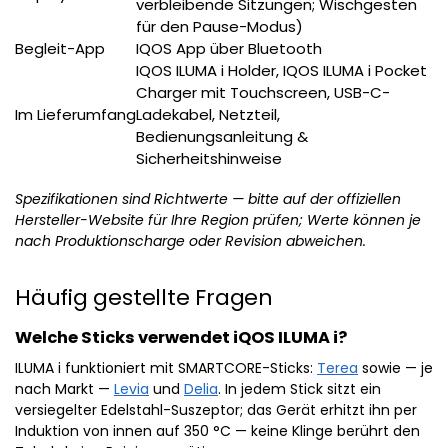
verbleibende Sitzungen; Wischgesten
für den Pause-Modus)
Begleit-App
IQOS App über Bluetooth
IQOS ILUMA i Holder, IQOS ILUMA i Pocket
Charger mit Touchscreen, USB-C-
Im Lieferumfang
Ladekabel, Netzteil,
Bedienungsanleitung &
Sicherheitshinweise
Spezifikationen sind Richtwerte — bitte auf der offiziellen
Hersteller-Website für Ihre Region prüfen; Werte können je
nach Produktionscharge oder Revision abweichen.
Häufig gestellte Fragen
Welche Sticks verwendet iQOS ILUMA i?
ILUMA i funktioniert mit SMARTCORE-Sticks:
Terea
sowie — je
nach Markt —
Levia
und
Delia
. In jedem Stick sitzt ein
versiegelter Edelstahl-Suszeptor; das Gerät erhitzt ihn per
Induktion von innen auf 350 °C — keine Klinge berührt den