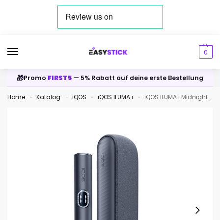
0
🎁
Promo
FIRST5
— 5% Rabatt auf deine erste Bestellung
Home
Katalog
iQOS
iQOS ILUMA i
iQOS ILUMA i Midnight Black
»
»
»
»