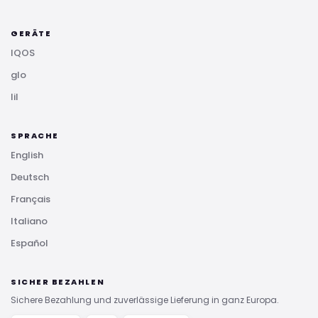
GERÄTE
IQOS
glo
lil
SPRACHE
English
Deutsch
Français
Italiano
Español
SICHER BEZAHLEN
Sichere Bezahlung und zuverlässige Lieferung in ganz Europa.