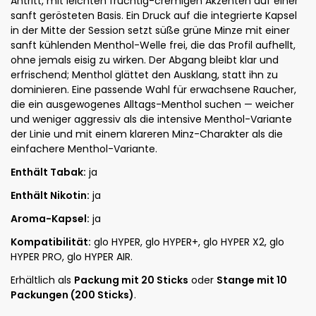
Antritt, mit leichten fruchtig-cremigen Akzenten auf einer
sanft gerösteten Basis. Ein Druck auf die integrierte Kapsel
in der Mitte der Session setzt süße grüne Minze mit einer
sanft kühlenden Menthol-Welle frei, die das Profil aufhellt,
ohne jemals eisig zu wirken. Der Abgang bleibt klar und
erfrischend; Menthol glättet den Ausklang, statt ihn zu
dominieren. Eine passende Wahl für erwachsene Raucher,
die ein ausgewogenes Alltags-Menthol suchen — weicher
und weniger aggressiv als die intensive Menthol-Variante
der Linie und mit einem klareren Minz-Charakter als die
einfachere Menthol-Variante.
Enthält Tabak:
ja
Enthält Nikotin:
ja
Aroma-Kapsel:
ja
Kompatibilität:
glo HYPER, glo HYPER+, glo HYPER X2, glo
HYPER PRO, glo HYPER AIR.
Erhältlich als
Packung mit 20 Sticks
oder
Stange mit 10
Packungen (200 Sticks)
.