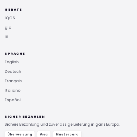
GERÄTE
IQOS
glo
lil
SPRACHE
English
Deutsch
Français
Italiano
Español
SICHER BEZAHLEN
Sichere Bezahlung und zuverlässige Lieferung in ganz Europa.
Überweisung
Visa
Mastercard