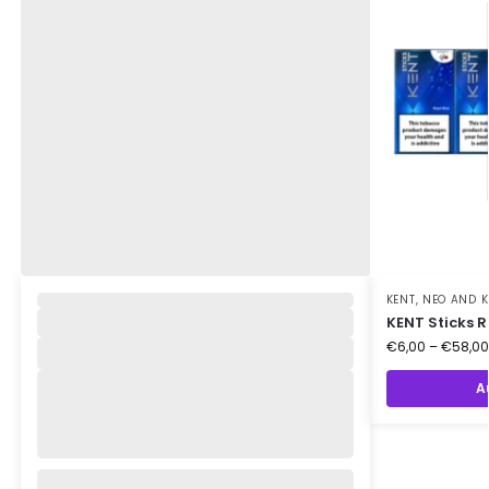
,
KENT
,
NEO AND K
KENT Sticks R
€
6,00
–
€
58,00
A