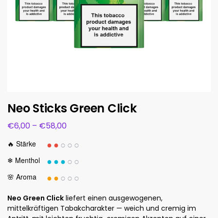
Neo Sticks Green Click
€
6,00
–
€
58,00
●●
○○○
🔥 Stärke
●●●
○○
❄ Menthol
●●
○○○
🌸 Aroma
Neo Green Click
liefert einen ausgewogenen,
mittelkräftigen Tabakcharakter — weich und cremig im