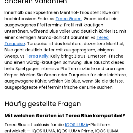
anderen Varianten
Innerhalb des kapselfreien Menthol-Trios steht Blue am
hochintensiven Ende. vs
Terea Green
: Green bietet ein
ausgewogenes Pfefferminz-Profil mit krautigen
Untertönen, während Blue voller und deutlich kühler ist, mit
einer cremigen Aroma-Schicht darunter. vs
Terea
Turquoise
: Turquoise ist das leichtere, dezentere Menthol;
Blue geht deutlich tiefer mit ausgeprägtem, eisigem
Sweep. vs
Terea Kelly
: Kelly bringt Zitrus-Limetten-Frische
und einen würzig-krautigen Schwung; Blue tauscht dieses
helle Spiel gegen intensive Pfefferminztiefe und cremigen
Körper. Wählen Sie Green oder Turquoise für eine leichtere,
ausgewogene Kühle; wählen Sie Blue, wenn Sie die tiefste,
ausgeprägteste Pfefferminzfrische der Linie suchen.
Häufig gestellte Fragen
Mit welchen Geräten ist Terea Blue kompatibel?
Terea Blue ist exklusiv für die
IQOS ILUMA
-Plattform
entwickelt — IQOS ILUMA, IQOS ILUMA Prime, IQOS ILUMA