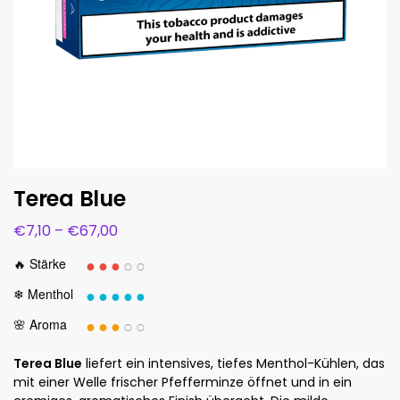
Terea Blue
€
7,10
–
€
67,00
●●●
○○
🔥 Stärke
●●●●●
❄ Menthol
●●●
○○
🌸 Aroma
Terea Blue
liefert ein intensives, tiefes Menthol-Kühlen, das
mit einer Welle frischer Pfefferminze öffnet und in ein