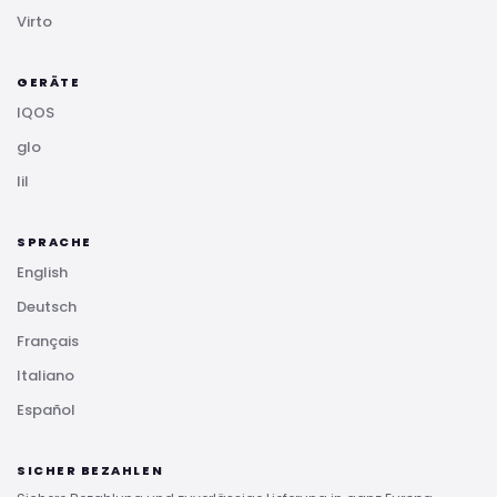
Virto
GERÄTE
IQOS
glo
lil
SPRACHE
English
Deutsch
Français
Italiano
Español
SICHER BEZAHLEN