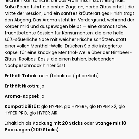
leichten Kühlschicht, die das Profil frisch statt eisig hält.
Süße Beere führt die ersten Züge an, herbe Zitrus erhellt die
Mitte der Session, und ein sanftes kräuterartiges Finish trägt
den Abgang. Das Aroma steht im Vordergrund, während der
Körper mild und ausgewogen bleibt — eine aromatische,
fruchtbetonte Session für Konsumenten, die eine helle
süß-säuerliche Note mit weicher Frische schätzen, statt
einer vollen Menthol-Welle. Drücken Sie die integrierte
Kapsel für eine knackige Menthol-Welle über der Himbeer-
Zitrus-Rooibos-Basis, die einen kühlen, belebenden
Nachgeschmack hinterlässt.
Enthält Tabak:
nein (tabakfrei / pflanzlich)
Enthält Nikotin:
ja
Aroma-Kapsel:
ja
Kompatibilität:
glo HYPER, glo HYPER+, glo HYPER X2, glo
HYPER PRO, glo HYPER AIR.
Erhältlich als
Packung mit 20 Sticks
oder
Stange mit 10
Packungen (200 Sticks)
.