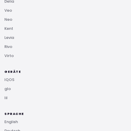
Delia
Veo
Neo
Kent
Levia
Rivo
Virto
GERÄTE
IQOS
glo
lil
SPRACHE
English
Deutsch