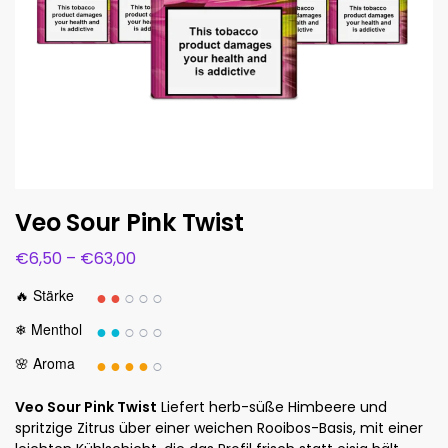
Veo Sour Pink Twist
€
6,50
–
€
63,00
●●
○○○
🔥 Stärke
●●
○○○
❄ Menthol
●●●●
○
🌸 Aroma
Veo Sour Pink Twist
Liefert herb-süße Himbeere und
spritzige Zitrus über einer weichen Rooibos-Basis, mit einer