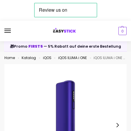
0
🎁
Promo
FIRST5
— 5% Rabatt auf deine erste Bestellung
Home
Katalog
iQOS
iQOS ILUMA i ONE
iQOS ILUMA i ONE Electric Purple
»
»
»
»