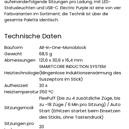
aufeinanderfolgende Sitzungen pro Ladung, mit LED-
Statusleuchten und USB-C. Electric Purple ist eine von vier
Farbvarianten im Sortiment; die Technik ist über die
gesamte Palette identisch.
Technische Daten
Bauform
All-in-One-Monoblock
Gewicht
68,5 g
Abmessungen
121,6 x 30,6 x 16,4 mm
SMARTCORE INDUCTION SYSTEM
Heiztechnologie
(klingenlose Induktionserwärmung des
Suszeptors im Stick)
Aufheizzeit
20 s
Heiztemperatur
350 °C
FlexPuff (bis zu 4 zusätzliche Züge, bis
zu ~18 Züge / 6 Min pro Sitzung) / Auto
Sitzungsmodi
Start (Erhitzen startet beim Einsetzen
des Sticks, ohne Tastendruck)
Sitzungen pro
20