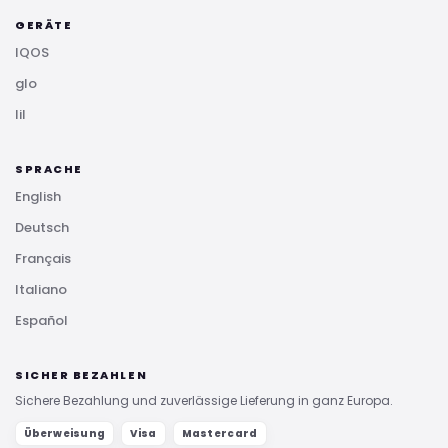
GERÄTE
IQOS
glo
lil
SPRACHE
English
Deutsch
Français
Italiano
Español
SICHER BEZAHLEN
Sichere Bezahlung und zuverlässige Lieferung in ganz Europa.
Überweisung
Visa
Mastercard