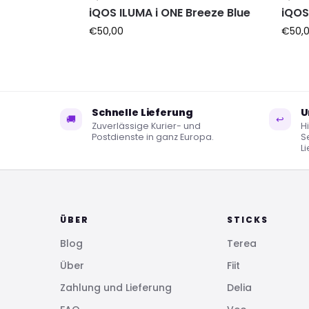
iQOS ILUMA i ONE Breeze Blue
iQOS 
€
50,00
€
50,
Schnelle Lieferung
U
🚚
↩
Zuverlässige Kurier- und
Hi
Postdienste in ganz Europa.
S
L
ÜBER
STICKS
Blog
Terea
Über
Fiit
Zahlung und Lieferung
Delia