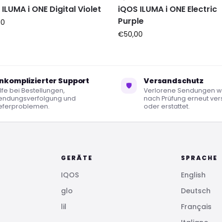
ILUMA i ONE Digital Violet
iQOS ILUMA i ONE Electric
Purple
00
€
50,00
nkomplizierter Support
Versandschutz
🛡
lfe bei Bestellungen,
Verlorene Sendungen 
endungsverfolgung und
nach Prüfung erneut ver
ieferproblemen.
oder erstattet.
GERÄTE
SPRACHE
IQOS
English
glo
Deutsch
lil
Français