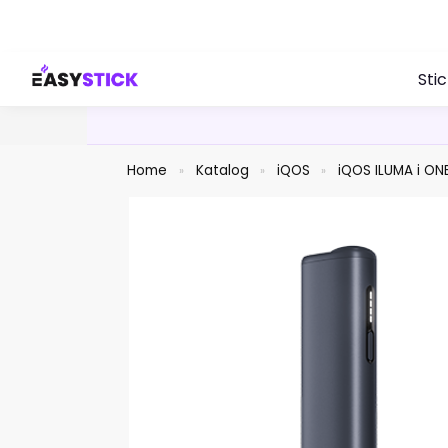
Search
Sti
Home
Katalog
iQOS
iQOS ILUMA i ON
»
»
»