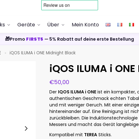
cks
Geräte
Über
Mein Konto
🎁
Promo
FIRST5
— 5% Rabatt auf deine erste Bestellung
E
iQOS ILUMA i ONE Midnight Black
»
iQOS ILUMA i ONE
€
50,00
Der
IQOS ILUMA i ONE
ist ein kompakter, 
authentischen Geschmack echten Tabaks
und mit weniger Geruch. Mit einer einzige
hintereinander auf. Eine Reinigung ist ni
zurückbleiben. Die Induktionstechnologie
Messers und macht das Gerät langlebiger
Kompatibel mit
TEREA
Sticks.