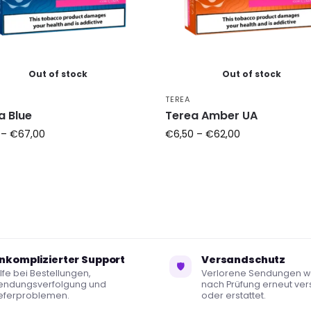
Out of stock
Out of stock
TEREA
a Blue
Terea Amber UA
–
€
67,00
€
6,50
–
€
62,00
nkomplizierter Support
Versandschutz
🛡
lfe bei Bestellungen,
Verlorene Sendungen 
endungsverfolgung und
nach Prüfung erneut ver
ieferproblemen.
oder erstattet.