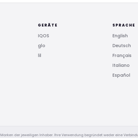
GERÄTE
SPRACHE
IQOS
English
glo
Deutsch
lil
Français
Italiano
Español
 Marken der jeweiligen Inhaber. Ihre Verwendung begründet weder eine Verbin