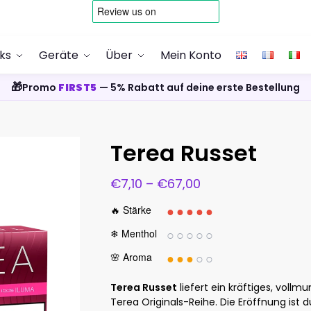
cks
Geräte
Über
Mein Konto
🎁
Promo
FIRST5
— 5% Rabatt auf deine erste Bestellung
Terea Russet
€
7,10
–
€
67,00
●●●●●
🔥 Stärke
○○○○○
❄ Menthol
●●●
○○
🌸 Aroma
Terea Russet
liefert ein kräftiges, voll
Terea Originals-Reihe. Die Eröffnung ist