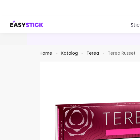
Search
Sti
Home
Katalog
Terea
Terea Russet
»
»
»