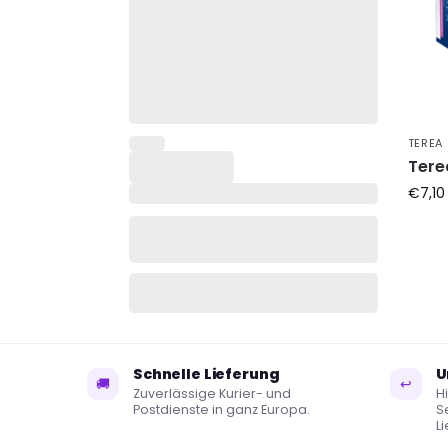
TEREA
Tere
€
7,10
Schnelle Lieferung
U
🚚
↩
Zuverlässige Kurier- und
Hi
Postdienste in ganz Europa.
S
L