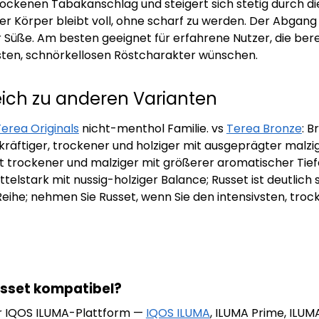
trockenen Tabakanschlag und steigert sich stetig durch d
der Körper bleibt voll, ohne scharf zu werden. Der Abgang
Süße. Am besten geeignet für erfahrene Nutzer, die berei
ten, schnörkellosen Röstcharakter wünschen.
eich zu anderen Varianten
erea Originals
nicht-menthol Familie. vs
Terea Bronze
: 
räftiger, trockener und holziger mit ausgeprägter malzig
ist trockener und malziger mit größerer aromatischer Ti
ittelstark mit nussig-holziger Balance; Russet ist deutlic
Reihe; nehmen Sie Russet, wenn Sie den intensivsten, tro
usset kompatibel?
der IQOS ILUMA-Plattform —
IQOS ILUMA
, ILUMA Prime, ILUMA