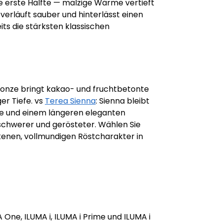
ie erste Hälfte — malzige Wärme vertieft
 verläuft sauber und hinterlässt einen
ts die stärksten klassischen
Bronze bringt kakao- und fruchtbetonte
er Tiefe. vs
Terea Sienna
: Sienna bleibt
efe und einem längeren eleganten
h schwerer und gerösteter. Wählen Sie
ckenen, vollmundigen Röstcharakter in
 One, ILUMA i, ILUMA i Prime und ILUMA i