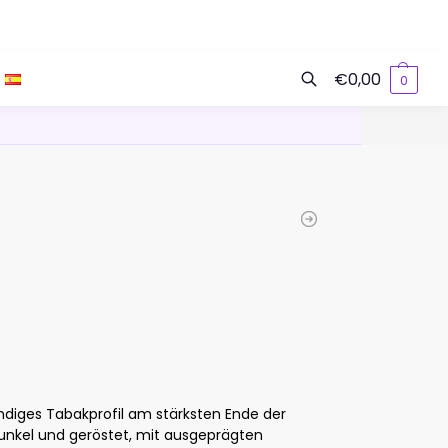
€
0,00
0
Suchen
mundiges Tabakprofil am stärksten Ende der
 dunkel und geröstet, mit ausgeprägten