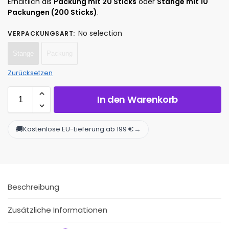
Erhältlich als
Packung mit 20 Sticks
oder
Stange mit 10
Packungen (200 Sticks)
.
No selection
VERPACKUNGSART
:
Stange
Packung
Zurücksetzen
In den Warenkorb
🚚
→
Kostenlose EU-Lieferung ab 199 €
Beschreibung
Zusätzliche Informationen