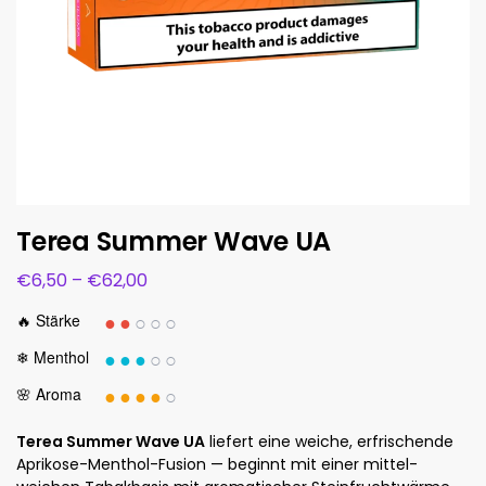
Terea Summer Wave UA
€
6,50
–
€
62,00
●●
○○○
🔥 Stärke
●●●
○○
❄ Menthol
●●●●
○
🌸 Aroma
Terea Summer Wave UA
liefert eine weiche, erfrischende
Aprikose-Menthol-Fusion — beginnt mit einer mittel-