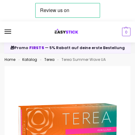
0
🎁
Promo
FIRST5
— 5% Rabatt auf deine erste Bestellung
Home
Katalog
Terea
Terea Summer Wave UA
»
»
»