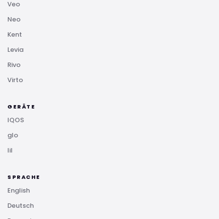
Veo
Neo
Kent
Levia
Rivo
Virto
GERÄTE
IQOS
glo
lil
SPRACHE
English
Deutsch