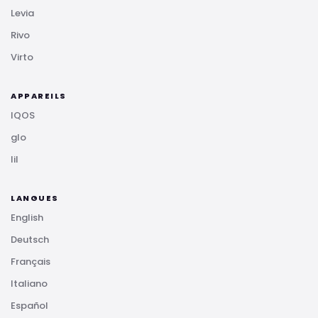
Levia
Rivo
Virto
APPAREILS
IQOS
glo
lil
LANGUES
English
Deutsch
Français
Italiano
Español