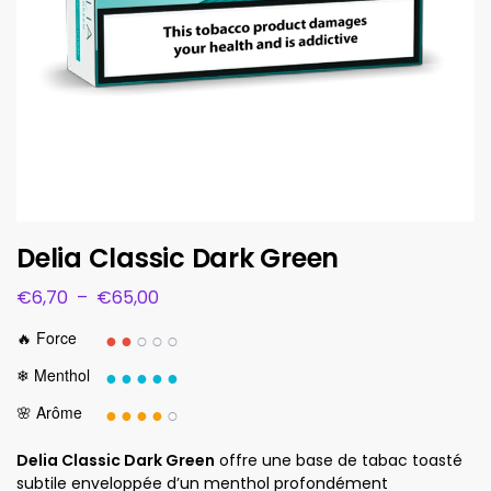
Delia Classic Dark Green
€
6,70
–
€
65,00
●●
○○○
🔥 Force
●●●●●
❄ Menthol
●●●●
○
🌸 Arôme
Delia Classic Dark Green
offre une base de tabac toasté
subtile enveloppée d’un menthol profondément