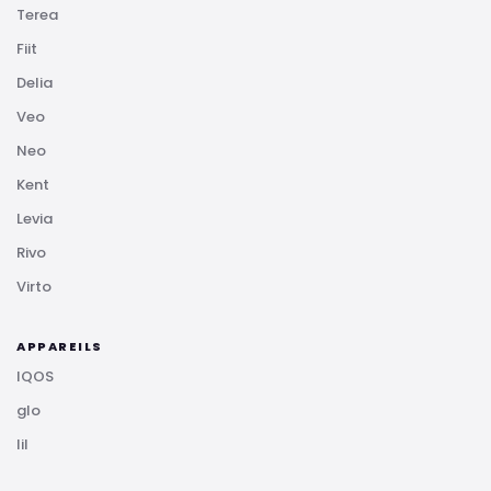
Terea
Fiit
Delia
Veo
Neo
Kent
Levia
Rivo
Virto
APPAREILS
IQOS
glo
lil