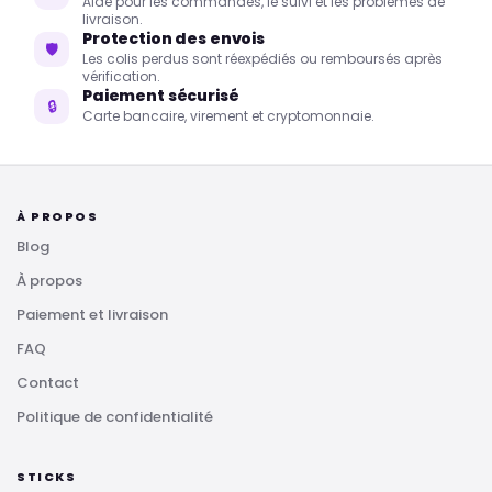
Aide pour les commandes, le suivi et les problèmes de
livraison.
Protection des envois
🛡
Les colis perdus sont réexpédiés ou remboursés après
vérification.
Paiement sécurisé
🔒
Carte bancaire, virement et cryptomonnaie.
À PROPOS
Blog
À propos
Paiement et livraison
FAQ
Contact
Politique de confidentialité
STICKS