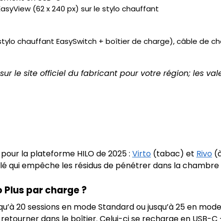
asyView (62 x 240 px) sur le stylo chauffant
 (stylo chauffant EasySwitch + boîtier de charge), câble de c
 sur le site officiel du fabricant pour votre région; les va
s pour la plateforme HILO de 2025 :
Virto
(tabac) et
Rivo
(à
llé qui empêche les résidus de pénétrer dans la chambre 
o Plus par charge ?
’à 20 sessions en mode Standard ou jusqu’à 25 en mode B
 retourner dans le boîtier. Celui-ci se recharge en USB-C