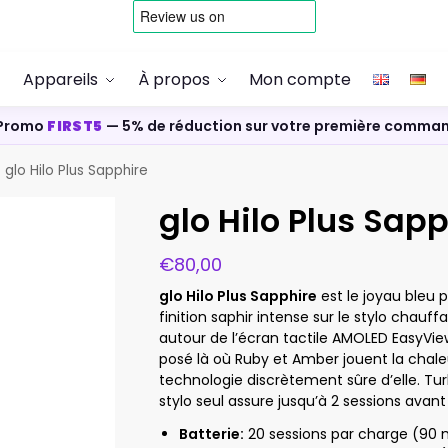
Appareils
À propos
Mon compte
Promo
FIRST5
— 5% de réduction sur votre première comma
glo Hilo Plus Sapphire
glo Hilo Plus Sap
€
80,00
glo Hilo Plus Sapphire
est le joyau bleu 
finition saphir intense sur le stylo chauf
autour de l’écran tactile AMOLED EasyVie
posé là où Ruby et Amber jouent la chale
technologie discrètement sûre d’elle. Tu
stylo seul assure jusqu’à 2 sessions avant 
Batterie:
20 sessions par charge (90