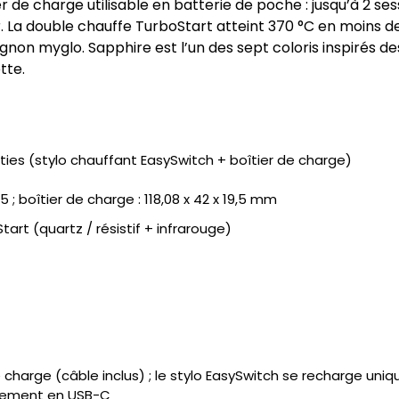
r de charge utilisable en batterie de poche : jusqu’à 2 ses
r. La double chauffe TurboStart atteint 370 °C en moins d
n myglo. Sapphire est l’un des sept coloris inspirés de
tte.
ies (stylo chauffant EasySwitch + boîtier de charge)
7,15 ; boîtier de charge : 118,08 x 42 x 19,5 mm
art (quartz / résistif + infrarouge)
e charge (câble inclus) ; le stylo EasySwitch se recharge uniq
ctement en USB-C