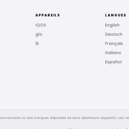
APPAREILS
LANGUES
IQOS
English
glo
Deutsch
lil
Français
Italiano
Español
ommerciales ou des marques déposées de leurs détenteurs respectifs. Leur uti