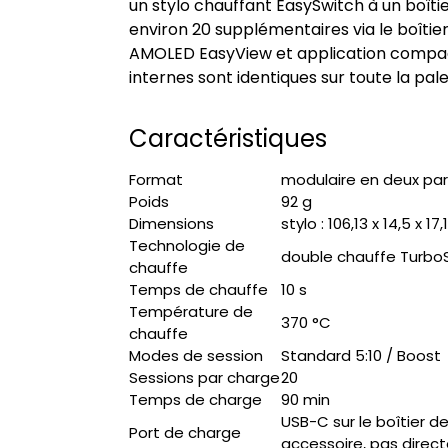
un stylo chauffant EasySwitch à un boîtie
environ 20 supplémentaires via le boîtie
AMOLED EasyView et application compagno
internes sont identiques sur toute la pale
Caractéristiques
Format
modulaire en deux part
Poids
92 g
Dimensions
stylo : 106,13 x 14,5 x 1
Technologie de
double chauffe TurboSt
chauffe
Temps de chauffe
10 s
Température de
370 °C
chauffe
Modes de session
Standard 5:10 / Boost
Sessions par charge
20
Temps de charge
90 min
USB-C sur le boîtier d
Port de charge
accessoire, pas dire