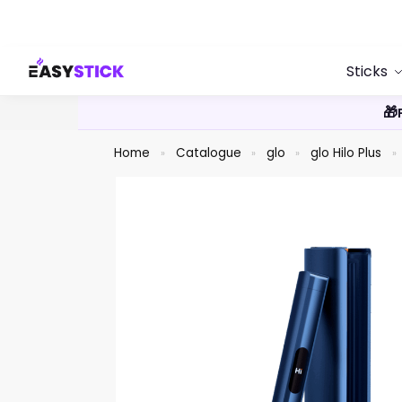
Search
Sticks
🎁
Home
Catalogue
glo
glo Hilo Plus
»
»
»
»