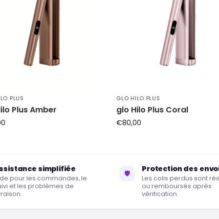
ILO PLUS
GLO HILO PLUS
Hilo Plus Amber
glo Hilo Plus Coral
00
€
80,00
ssistance simplifiée
Protection des envo
🛡
ide pour les commandes, le
Les colis perdus sont r
uivi et les problèmes de
ou remboursés après
vraison.
vérification.