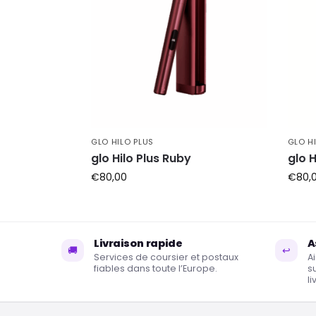
GLO HILO PLUS
GLO H
glo Hilo Plus Ruby
glo 
€
80,00
€
80,
Livraison rapide
A
🚚
↩
Services de coursier et postaux
A
fiables dans toute l’Europe.
s
li