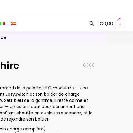
€
0,00
0
Recherche
nde
phire
profond de la palette HILO modulaire — une
fant EasySwitch et son boîtier de charge,
w. Seul bleu de la gamme, il reste calme et
ur — un coloris pour ceux qui aiment une
rboStart chauffe en quelques secondes, et le
de rejoindre son boîtier.
 min charge complète)