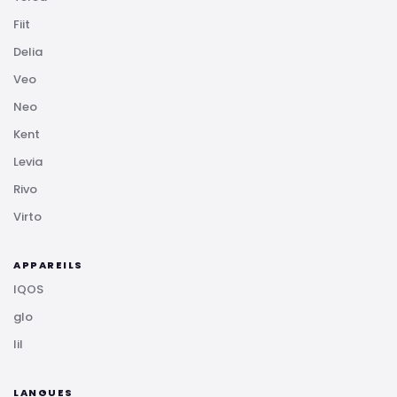
Fiit
Delia
Veo
Neo
Kent
Levia
Rivo
Virto
APPAREILS
IQOS
glo
lil
LANGUES