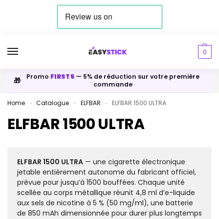
0
Promo
FIRST5
— 5% de réduction sur votre première
🎁
commande
Home
Catalogue
ELFBAR
ELFBAR 1500 ULTRA
»
»
»
ELFBAR 1500 ULTRA
ELFBAR 1500 ULTRA
— une cigarette électronique
jetable entièrement autonome du fabricant officiel,
prévue pour jusqu’à 1500 bouffées. Chaque unité
scellée au corps métallique réunit 4,8 ml d’e-liquide
aux sels de nicotine à 5 % (50 mg/ml), une batterie
de 850 mAh dimensionnée pour durer plus longtemps