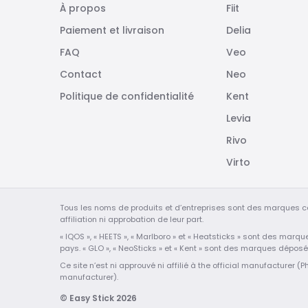
À propos
Fiit
Paiement et livraison
Delia
FAQ
Veo
Contact
Neo
Politique de confidentialité
Kent
Levia
Rivo
Virto
Tous les noms de produits et d’entreprises sont des marques c
affiliation ni approbation de leur part.
« IQOS », « HEETS », « Marlboro » et « Heatsticks » sont des marq
pays. « GLO », « NeoSticks » et « Kent » sont des marques dépos
Ce site n’est ni approuvé ni affilié à the official manufacturer (Phi
manufacturer).
© Easy Stick 2026