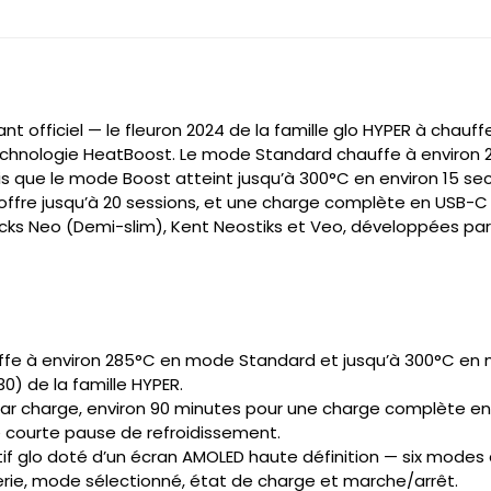
nt officiel — le fleuron 2024 de la famille glo HYPER à chauffe
echnologie HeatBoost. Le mode Standard chauffe à environ 
dis que le mode Boost atteint jusqu’à 300°C en environ 15 se
 offre jusqu’à 20 sessions, et une charge complète en USB-
cks Neo (Demi-slim), Kent Neostiks et Veo, développées par l
fe à environ 285°C en mode Standard et jusqu’à 300°C en m
30) de la famille HYPER.
par charge, environ 90 minutes pour une charge complète e
e courte pause de refroidissement.
if glo doté d’un écran AMOLED haute définition — six modes 
erie, mode sélectionné, état de charge et marche/arrêt.