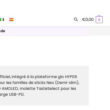
€
0,00
0
Recherche
nde
iciel, intégré à la plateforme glo HYPER.
r les familles de sticks Neo (Demi-slim),
w AMOLED, molette TasteSelect pour les
harge USB-PD.