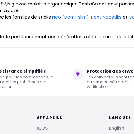
 87,5 g avec molette ergonomique TasteSelect pour passe
n ajouté.
 les familles de sticks
Neo (Demi-slim)
,
Kent Neostiks
et
V
lo, le positionnement des générations et la gamme de sticks
ssistance simplifiée
Protection des envo
🛡
ide pour les commandes, le
Les colis perdus sont r
uivi et les problèmes de
ou remboursés après
vraison.
vérification.
APPAREILS
LANGUES
IQOS
English