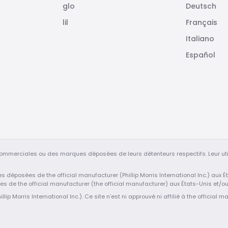
glo
Deutsch
lil
Français
Italiano
Español
ommerciales ou des marques déposées de leurs détenteurs respectifs. Leur uti
ues déposées de the official manufacturer (Phillip Morris International Inc.) aux
ées de the official manufacturer (the official manufacturer) aux États-Unis et/o
llip Morris International Inc.). Ce site n’est ni approuvé ni affilié à the official m