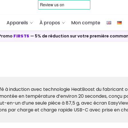
Appareils
À propos
Mon compte
Promo
FIRST5
— 5% de réduction sur votre première comma
fé à induction avec technologie HeatBoost du fabricant off
e montée en température d’environ 20 secondes, conçu pou
ut-en-un d’une seule pièce à 87,5 g, avec écran EasyVie
ions par charge et charge rapide USB-C avec prise en c