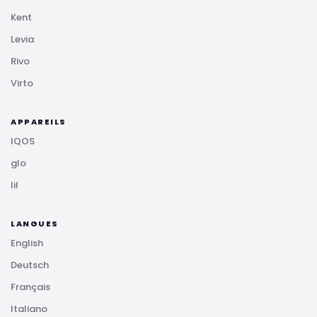
Kent
Levia
Rivo
Virto
APPAREILS
IQOS
glo
lil
LANGUES
English
Deutsch
Français
Italiano