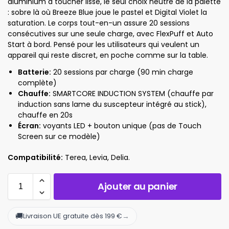
aluminium à toucher lisse, le seul choix neutre de la palette
: sobre là où Breeze Blue joue le pastel et Digital Violet la
saturation. Le corps tout-en-un assure 20 sessions
consécutives sur une seule charge, avec FlexPuff et Auto
Start à bord. Pensé pour les utilisateurs qui veulent un
appareil qui reste discret, en poche comme sur la table.
Batterie:
20 sessions par charge (90 min charge
complète)
Chauffe:
SMARTCORE INDUCTION SYSTEM (chauffe par
induction sans lame du suscepteur intégré au stick),
chauffe en 20s
Écran:
voyants LED + bouton unique (pas de Touch
Screen sur ce modèle)
Compatibilité:
Terea, Levia, Delia.
Ajouter au panier
🚚
→
Livraison UE gratuite dès 199 €