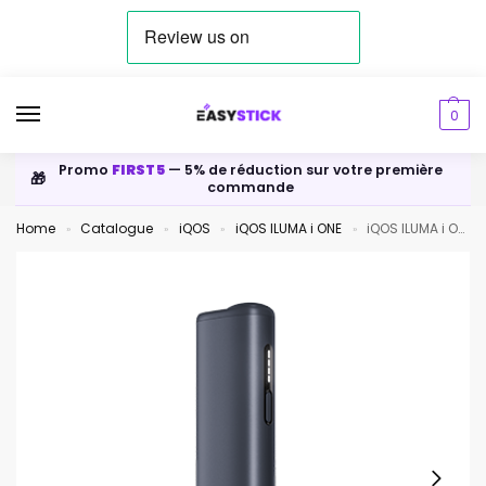
0
Promo
FIRST5
— 5% de réduction sur votre première
🎁
commande
Home
Catalogue
iQOS
iQOS ILUMA i ONE
iQOS ILUMA i ONE Midnight Black
»
»
»
»