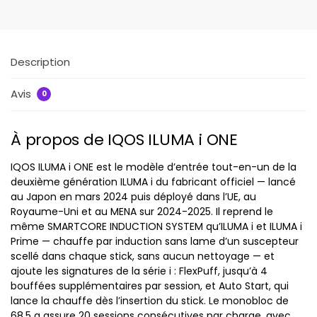
Description
Avis
0
À propos de IQOS ILUMA i ONE
IQOS ILUMA i ONE est le modèle d’entrée tout-en-un de la
deuxième génération ILUMA i du fabricant officiel — lancé
au Japon en mars 2024 puis déployé dans l’UE, au
Royaume-Uni et au MENA sur 2024-2025. Il reprend le
même SMARTCORE INDUCTION SYSTEM qu’ILUMA i et ILUMA i
Prime — chauffe par induction sans lame d’un suscepteur
scellé dans chaque stick, sans aucun nettoyage — et
ajoute les signatures de la série i : FlexPuff, jusqu’à 4
bouffées supplémentaires par session, et Auto Start, qui
lance la chauffe dès l’insertion du stick. Le monobloc de
68,5 g assure 20 sessions consécutives par charge, avec