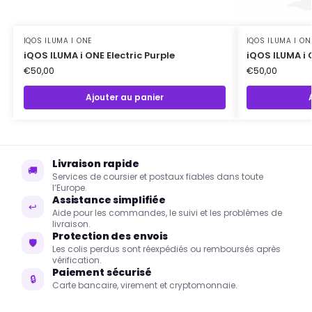
IQOS ILUMA I ONE
IQOS ILUMA I ON
iQOS ILUMA i ONE Electric Purple
iQOS ILUMA i 
€
50,00
€
50,00
Ajouter au panier
Livraison rapide
🚚
Services de coursier et postaux fiables dans toute
l’Europe.
Assistance simplifiée
↩
Aide pour les commandes, le suivi et les problèmes de
livraison.
Protection des envois
🛡
Les colis perdus sont réexpédiés ou remboursés après
vérification.
Paiement sécurisé
🔒
Carte bancaire, virement et cryptomonnaie.