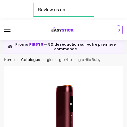
0
Promo
FIRST5
— 5% de réduction sur votre première
🎁
commande
Home
Catalogue
glo
glo Hilo
glo Hilo Ruby
»
»
»
»