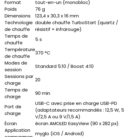
Format
tout-en-un (monobloc)
Poids
76 g
Dimensions
123,4 x 30,3 x 16 mm
Technologie
double chauffe TurboStart (quartz /
de chauffe
résistif + infrarouge)
Temps de
5 s
chauffe
Température
370 °C
de chauffe
Modes de
Standard 5:10 / Boost 4:10
session
Sessions par
20
charge
Temps de
90 min
charge
USB-C avec prise en charge USB-PD
Port de
(adaptateurs recommandés : 12,5 W, 5
charge
V/2,5 A ou 9 V/1,5 A)
Écran
écran AMOLED EasyView (90 x 282 px)
Application
myglo (iOS / Android)
compagnon