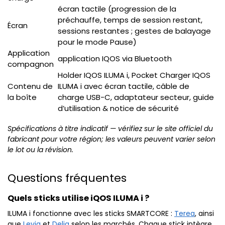
écran tactile (progression de la
préchauffe, temps de session restant,
Écran
sessions restantes ; gestes de balayage
pour le mode Pause)
Application
application IQOS via Bluetooth
compagnon
Holder IQOS ILUMA i, Pocket Charger IQOS
Contenu de
ILUMA i avec écran tactile, câble de
la boîte
charge USB-C, adaptateur secteur, guide
d’utilisation & notice de sécurité
Spécifications à titre indicatif — vérifiez sur le site officiel du
fabricant pour votre région; les valeurs peuvent varier selon
le lot ou la révision.
Questions fréquentes
Quels sticks utilise iQOS ILUMA i ?
ILUMA i fonctionne avec les sticks SMARTCORE :
Terea
, ainsi
que
Levia
et
Delia
selon les marchés. Chaque stick intègre