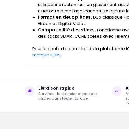
utilisations restantes ; un glissement act
Bluetooth avec l’application IQOS ajoute la
Format en deux pièces.
Duo classique Hol
Green et Digital Violet.
Compatibilité des sticks.
Fonctionne avec
des sticks SMARTCORE scellés avec l’éléme
Pour le contexte complet de la plateforme I
marque iQOS
.
Livraison rapide
A
🚚
↩
Services de coursier et postaux
A
fiables dans toute l’Europe.
s
li