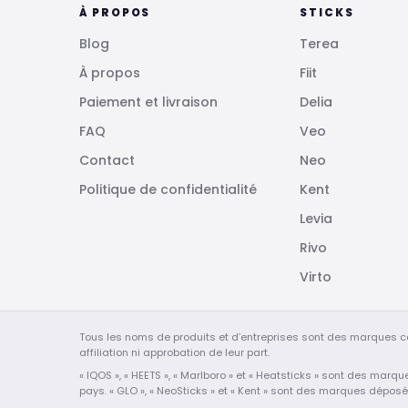
À PROPOS
STICKS
Blog
Terea
À propos
Fiit
Paiement et livraison
Delia
FAQ
Veo
Contact
Neo
Politique de confidentialité
Kent
Levia
Rivo
Virto
Tous les noms de produits et d’entreprises sont des marques c
affiliation ni approbation de leur part.
« IQOS », « HEETS », « Marlboro » et « Heatsticks » sont des marq
pays. « GLO », « NeoSticks » et « Kent » sont des marques dépos