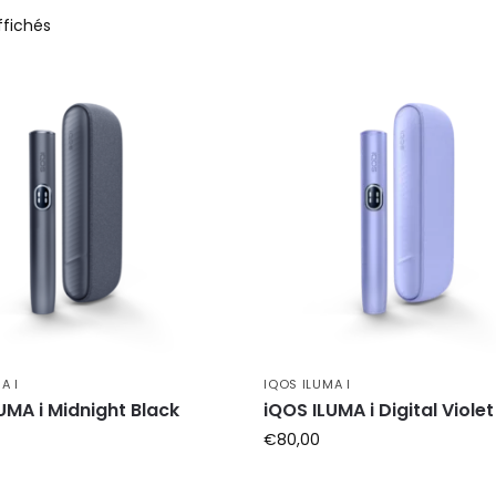
ffichés
A I
IQOS ILUMA I
UMA i Midnight Black
iQOS ILUMA i Digital Violet
€
80,00