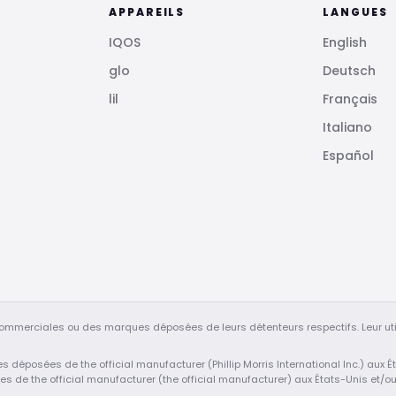
APPAREILS
LANGUES
IQOS
English
glo
Deutsch
lil
Français
Italiano
Español
ommerciales ou des marques déposées de leurs détenteurs respectifs. Leur uti
ues déposées de the official manufacturer (Phillip Morris International Inc.) aux
ées de the official manufacturer (the official manufacturer) aux États-Unis et/o