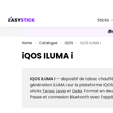
Search
Sticks
🎁
Home
Catalogue
iQOS
iQOS ILUMA i
»
»
»
iQOS ILUMA i
iQOS ILUMA i
— dispositif de tabac chauff
génération ILUMA i sur la plateforme IQOS.
sticks
Terea
,
Levia
et
Delia
. Format en deu
Pause et connexion Bluetooth avec l’appli