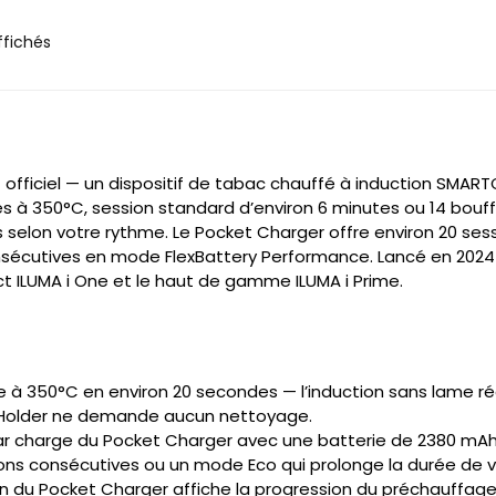
ffichés
t officiel — un dispositif de tabac chauffé à induction SMAR
s à 350°C, session standard d’environ 6 minutes ou 14 bouff
 selon votre rythme. Le Pocket Charger offre environ 20 se
 consécutives en mode FlexBattery Performance. Lancé en 2
act ILUMA i One et le haut de gamme ILUMA i Prime.
 à 350°C en environ 20 secondes — l’induction sans lame ré
le Holder ne demande aucun nettoyage.
ar charge du Pocket Charger avec une batterie de 2380 mAh
ons consécutives ou un mode Eco qui prolonge la durée de vie
n du Pocket Charger affiche la progression du préchauffage,