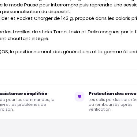
ive le mode Pause pour interrompre puis reprendre une sessio
 personnalisation du dispositif.
der et Pocket Charger de 143 g, proposé dans les coloris pri
 les familles de sticks Terea, Levia et Delia conçues par le 
nt chauffant intégré.
QOS, le positionnement des générations et la gamme étendu
ssistance simplifiée
Protection des envo
🛡
ide pour les commandes, le
Les colis perdus sont r
uivi et les problèmes de
ou remboursés après
vraison.
vérification.