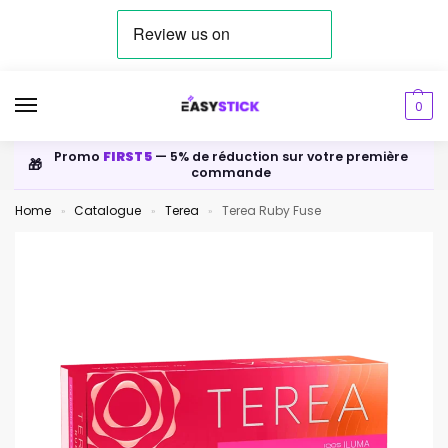
0
Promo
FIRST5
— 5% de réduction sur votre première
🎁
commande
Home
Catalogue
Terea
Terea Ruby Fuse
»
»
»