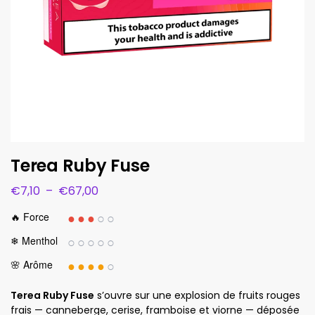
Terea Ruby Fuse
€
7,10
–
€
67,00
●●●
○○
🔥 Force
○○○○○
❄ Menthol
●●●●
○
🌸 Arôme
Terea Ruby Fuse
s’ouvre sur une explosion de fruits rouges
frais — canneberge, cerise, framboise et viorne — déposée