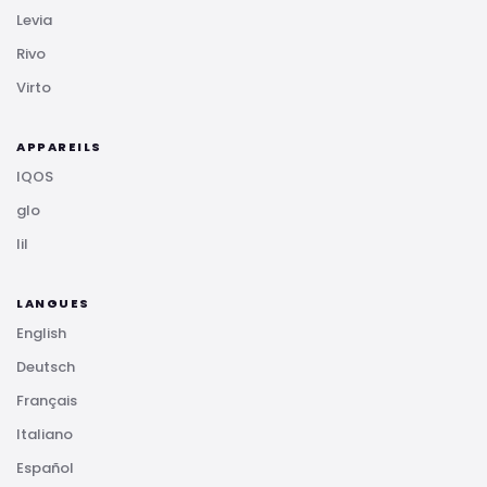
Levia
Rivo
Virto
APPAREILS
IQOS
glo
lil
LANGUES
English
Deutsch
Français
Italiano
Español