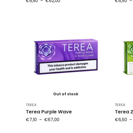
€
6,50
–
€
62,00
€
6,50
Out of stock
TEREA
TEREA
Terea Purple Wave
Terea 
€
7,10
–
€
67,00
€
6,50