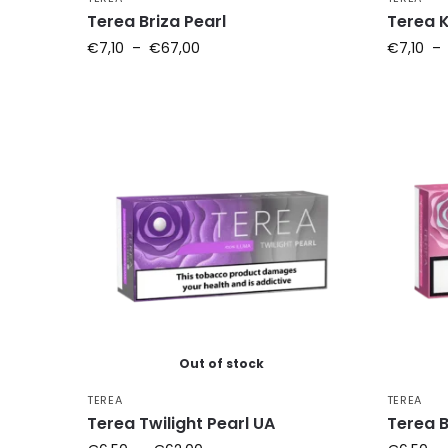
Terea Briza Pearl
Terea K
€
7,10
–
€
67,00
€
7,10
–
Out of stock
TEREA
TEREA
Terea Twilight Pearl UA
Terea 