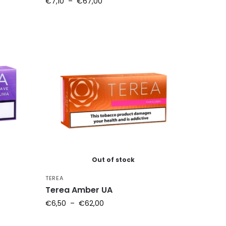
€
7,10
–
€
67,00
Out of stock
TEREA
Terea Amber UA
€
6,50
–
€
62,00