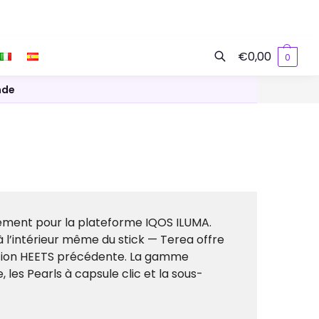
€
0,00
0
Recherche
nde
vement pour la plateforme IQOS ILUMA.
l’intérieur même du stick — Terea offre
ération HEETS précédente. La gamme
 les Pearls à capsule clic et la sous-