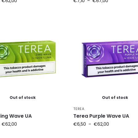
–
€
62,00
€
7,10
–
€
67,00
Out of stock
Out of stock
TEREA
Zing Wave UA
Terea Purple Wave UA
–
€
62,00
€
6,50
–
€
62,00