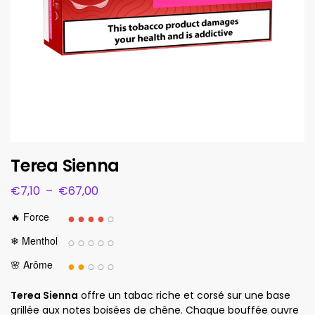
Terea Sienna
€
7,10
–
€
67,00
●●●●
○
🔥 Force
○○○○○
❄ Menthol
●●
○○○
🌸 Arôme
Terea Sienna
offre un tabac riche et corsé sur une base
grillée aux notes boisées de chêne. Chaque bouffée ouvre