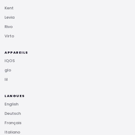
Kent
Levia
Rivo
Virto
APPAREILS
IQOS
glo
lil
LANGUES
English
Deutsch
Français
Italiano