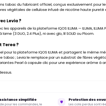
sans tabac du fabricant officiel, conçus exclusivement pour le
 fibres végétales de cellulose infusé de nicotine haute puret
ec Levia ?
 les appareils de la plateforme IQOS ILUMA — ILUMA, ILUMA Pr
lame (3 DUO, 2.4 Plus), ni avec glo, lil SOLID ou Ploom.
t Terea ?
ficiel pour la plateforme IQOS ILUMA et partagent le même 
e tabac ; Levia le remplace par un substrat de fibres végét
variantes Pearl à capsule clic pour une expérience arôme à 
dessus.
ssistance simplifiée
Protection des envo
🛡
ide pour les commandes, le
Les colis perdus sont r