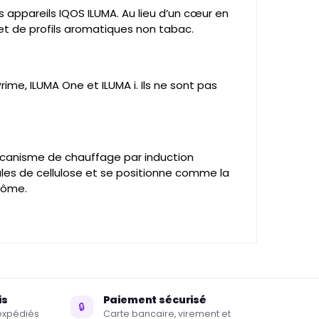
s appareils IQOS ILUMA. Au lieu d’un cœur en
é et de profils aromatiques non tabac.
ime, ILUMA One et ILUMA i. Ils ne sont pas
mécanisme de chauffage par induction
ales de cellulose et se positionne comme la
arôme.
is
Paiement sécurisé
🔒
éexpédiés
Carte bancaire, virement et