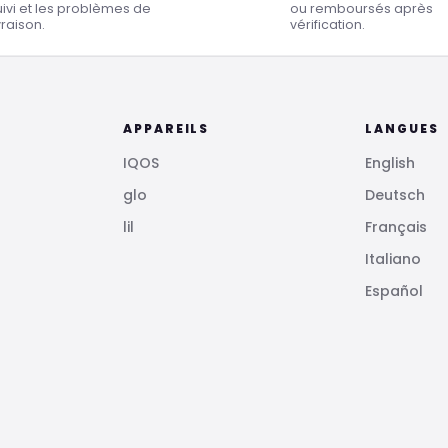
uivi et les problèmes de
ou remboursés après
vraison.
vérification.
APPAREILS
LANGUES
IQOS
English
glo
Deutsch
lil
Français
Italiano
Español