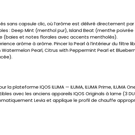
s sans capsule clic, où l’arôme est délivré directement par l
ples : Deep Mint (menthol pur), Island Beat (menthe poivré
e (baies et notes florales avec accents mentholés).
rience arôme à arôme. Pincer la Pearl à l’intérieur du filtr
h Watermelon Pearl, Citrus with Peppermint Pearl et Blueberr
acée).
ur la plateforme IQOS ILUMA — ILUMA, ILUMA Prime, ILUMA One 
es avec les anciens appareils IQOS Originals à lame (3 DUO, 2
tomatiquement Levia et applique le profil de chauffe appropr