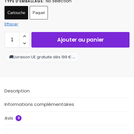
No selection
TYPE D’EMBALLAGE
:
Cartouche
Paquet
Effacer
Ajouter au panier
🚚
→
Livraison UE gratuite dès 199 €
Description
Informations complémentaires
Avis
0