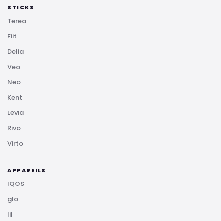
STICKS
Terea
Fiit
Delia
Veo
Neo
Kent
Levia
Rivo
Virto
APPAREILS
IQOS
glo
lil