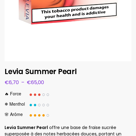
Levia Summer Pearl
€
6,70
–
€
65,00
●●●
○○
🔥 Force
●●
○○○
❄ Menthol
●●●●
○
🌸 Arôme
Levia Summer Pearl
offre une base de fraise sucrée
superposée à des notes herbacées douces, portant un