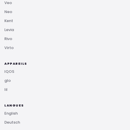
Veo
Neo
Kent
Levia
Rivo
Virto
APPAREILS
IQOS
glo
lil
LANGUES
English
Deutsch