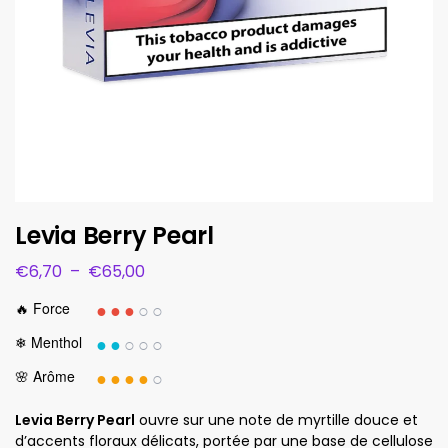
Levia Berry Pearl
€
6,70
–
€
65,00
●●●
○○
🔥 Force
●●
○○○
❄ Menthol
●●●●
○
🌸 Arôme
Levia Berry Pearl
ouvre sur une note de myrtille douce et
d’accents floraux délicats, portée par une base de cellulose