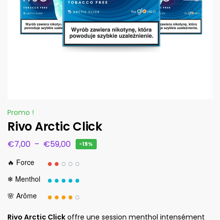
Promo !
Rivo Arctic Click
€
7,00
–
€
59,00
-19%
●●
○○○
🔥 Force
●●●●●
❄ Menthol
●●●●
○
🌸 Arôme
Rivo Arctic Click
offre une session menthol intensément