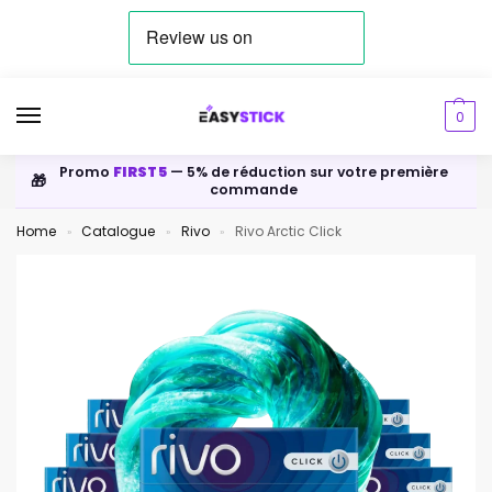
0
Promo
FIRST5
— 5% de réduction sur votre première
🎁
commande
Home
Catalogue
Rivo
Rivo Arctic Click
»
»
»