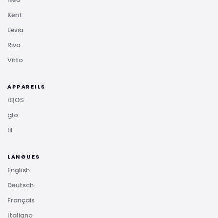
Kent
Levia
Rivo
Virto
APPAREILS
IQOS
glo
lil
LANGUES
English
Deutsch
Français
Italiano