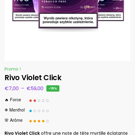
Promo !
Rivo Violet Click
€
7,00
–
€
59,00
-19%
●●
○○○
🔥 Force
●
○○○○
❄ Menthol
●●●●
○
🌸 Arôme
Rivo Violet Click
offre une note de tête myrtille éclatante