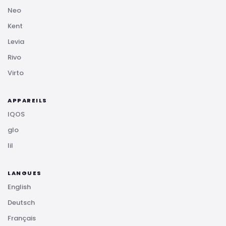
Neo
Kent
Levia
Rivo
Virto
APPAREILS
IQOS
glo
lil
LANGUES
English
Deutsch
Français