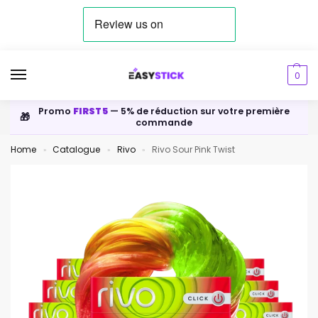
0
Promo
FIRST5
— 5% de réduction sur votre première
🎁
commande
Home
Catalogue
Rivo
Rivo Sour Pink Twist
»
»
»