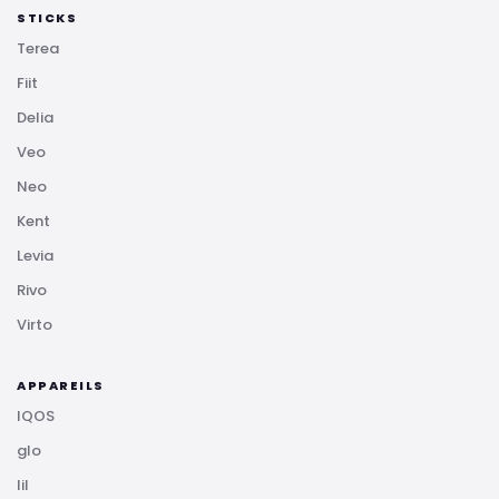
STICKS
Terea
Fiit
Delia
Veo
Neo
Kent
Levia
Rivo
Virto
APPAREILS
IQOS
glo
lil