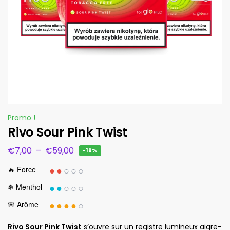
Promo !
Rivo Sour Pink Twist
€
7,00
–
€
59,00
-19%
●●
○○○
🔥 Force
●●
○○○
❄ Menthol
●●●●
○
🌸 Arôme
Rivo Sour Pink Twist
s’ouvre sur un registre lumineux aigre-