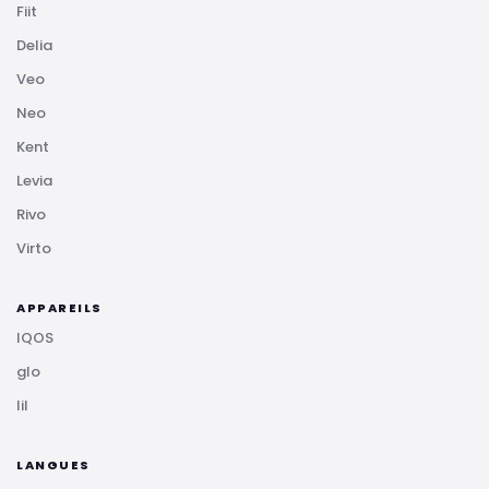
Fiit
Delia
Veo
Neo
Kent
Levia
Rivo
Virto
APPAREILS
IQOS
glo
lil
LANGUES