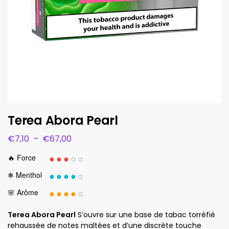
Terea Abora Pearl
€
7,10
–
€
67,00
●●●
○○
🔥 Force
●●●●
○
❄ Menthol
●●●●
○
🌸 Arôme
Terea Abora Pearl
S’ouvre sur une base de tabac torréfié
rehaussée de notes maltées et d’une discrète touche