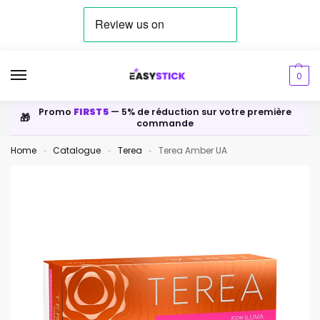
0
Promo
FIRST5
— 5% de réduction sur votre première
🎁
commande
Home
Catalogue
Terea
Terea Amber UA
»
»
»