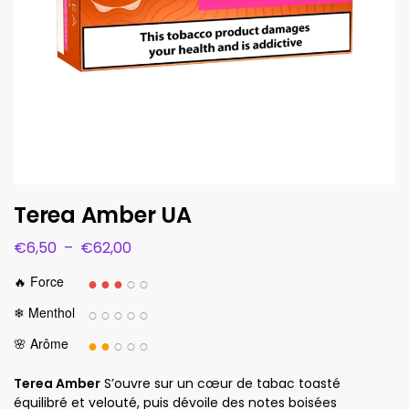
Terea Amber UA
€
6,50
–
€
62,00
●●●
○○
🔥 Force
○○○○○
❄ Menthol
●●
○○○
🌸 Arôme
Terea Amber
S’ouvre sur un cœur de tabac toasté
équilibré et velouté, puis dévoile des notes boisées