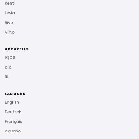
Kent
Levia
Rivo
Virto
APPAREILS
IQOS
glo
lil
LANGUES
English
Deutsch
Français
Italiano