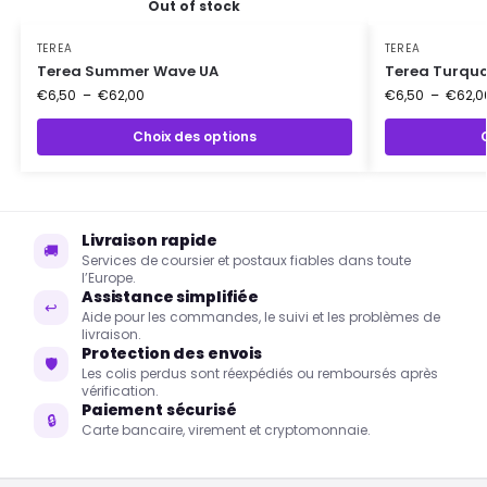
Out of stock
TEREA
TEREA
Terea Summer Wave UA
Terea Turquo
€
6,50
–
€
62,00
€
6,50
–
€
62,0
Choix des options
Livraison rapide
🚚
Services de coursier et postaux fiables dans toute
l’Europe.
Assistance simplifiée
↩
Aide pour les commandes, le suivi et les problèmes de
livraison.
Protection des envois
🛡
Les colis perdus sont réexpédiés ou remboursés après
vérification.
Paiement sécurisé
🔒
Carte bancaire, virement et cryptomonnaie.